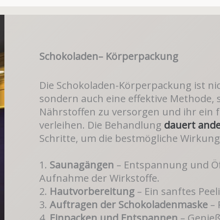
Schokoladen– Körperpackung
Die Schokoladen-Körperpackung ist nic
sondern auch eine effektive Methode, s
Nährstoffen zu versorgen und ihr ein 
verleihen. Die Behandlung
dauert and
Schritte, um die bestmögliche Wirkung 
1.
Saunagängen
– Entspannung und Öf
Aufnahme der Wirkstoffe.
2.
Hautvorbereitung
– Ein sanftes Peel
3.
Auftragen der Schokoladenmaske
– 
4.
Einpacken und Entspannen
– Genieß